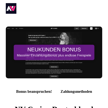
Bonus beanspruchen!
Zahlungsmethoden